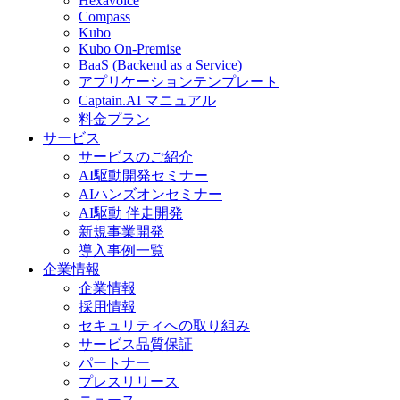
Hexavoice
Compass
Kubo
Kubo On-Premise
BaaS (Backend as a Service)
アプリケーションテンプレート
Captain.AI マニュアル
料金プラン
サービス
サービスのご紹介
AI駆動開発セミナー
AIハンズオンセミナー
AI駆動 伴走開発
新規事業開発
導入事例一覧
企業情報
企業情報
採用情報
セキュリティへの取り組み
サービス品質保証
パートナー
プレスリリース