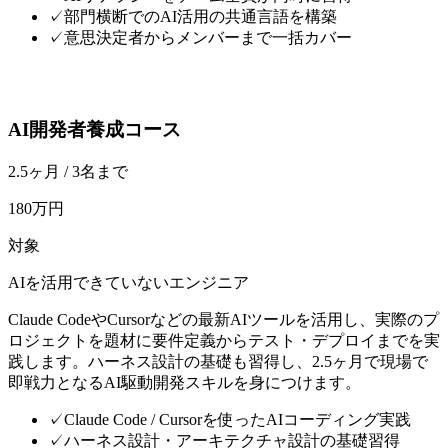
✓
部門横断でのAI活用の共通言語を構築
✓
意思決定者からメンバーまで一括カバー
AI開発者養成コース
2.5ヶ月 / 3名まで
180万円
対象
AIを活用できていないエンジニア
Claude CodeやCursorなどの最新AIツールを活用し、実際のプ
ロジェクトを題材に要件定義からテスト・デプロイまでを実
践します。ハーネス設計の基礎も習得し、2.5ヶ月で現場で
即戦力となるAI駆動開発スキルを身につけます。
✓
Claude Code / Cursorを使ったAIコーディング実践
✓
ハーネス設計・アーキテクチャ設計の基礎習得