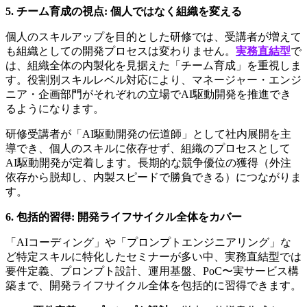
5. チーム育成の視点: 個人ではなく組織を変える
個人のスキルアップを目的とした研修では、受講者が増えて
も組織としての開発プロセスは変わりません。
実務直結型
で
は、組織全体の内製化を見据えた「チーム育成」を重視しま
す。役割別スキルレベル対応により、マネージャー・エンジ
ニア・企画部門がそれぞれの立場でAI駆動開発を推進でき
るようになります。
研修受講者が「AI駆動開発の伝道師」として社内展開を主
導でき、個人のスキルに依存せず、組織のプロセスとして
AI駆動開発が定着します。長期的な競争優位の獲得（外注
依存から脱却し、内製スピードで勝負できる）につながりま
す。
6. 包括的習得: 開発ライフサイクル全体をカバー
「AIコーディング」や「プロンプトエンジニアリング」な
ど特定スキルに特化したセミナーが多い中、実務直結型では
要件定義、プロンプト設計、運用基盤、PoC〜実サービス構
築まで、開発ライフサイクル全体を包括的に習得できます。