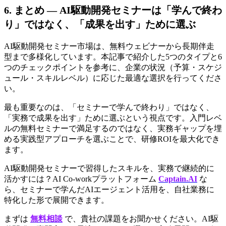
6. まとめ — AI駆動開発セミナーは「学んで終わ
り」ではなく、「成果を出す」ために選ぶ
AI駆動開発セミナー市場は、無料ウェビナーから長期伴走
型まで多様化しています。本記事で紹介した5つのタイプと6
つのチェックポイントを参考に、企業の状況（予算・スケジ
ュール・スキルレベル）に応じた最適な選択を行ってくださ
い。
最も重要なのは、「セミナーで学んで終わり」ではなく、
「実務で成果を出す」ために選ぶという視点です。入門レベ
ルの無料セミナーで満足するのではなく、実務ギャップを埋
める実践型アプローチを選ぶことで、研修ROIを最大化でき
ます。
AI駆動開発セミナーで習得したスキルを、実務で継続的に
活かすには？AI Co-workプラットフォーム 
Captain.AI
 な
ら、セミナーで学んだAIエージェント活用を、自社業務に
特化した形で展開できます。
まずは 
無料相談
 で、貴社の課題をお聞かせください。AI駆