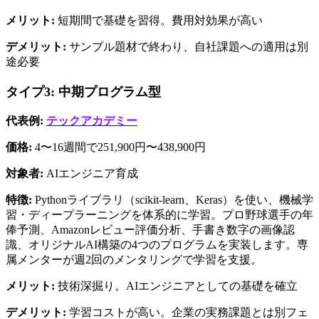
メリット:
 短期間で基礎を習得。費用対効果が高い
デメリット:
 サンプル題材で終わり、自社課題への適用は別
途必要
タイプ3: 中期プログラム型
代表例:
テックアカデミー
価格:
 4〜16週間で251,900円〜438,900円
対象者:
 AIエンジニア育成
特徴:
 Pythonライブラリ（scikit-learn、Keras）を使い、機械学
習・ディープラーニングを体系的に学習。プロ野球選手の年
俸予測、Amazonレビュー評価分析、手書き数字の画像認
識、オリジナルAI構築の4つのプログラムを実装します。専
属メンターが週2回のメンタリングで学習を支援。
メリット:
 技術深掘り。AIエンジニアとしての基礎を確立
デメリット:
 学習コストが高い。企業の実務課題とは別フェ