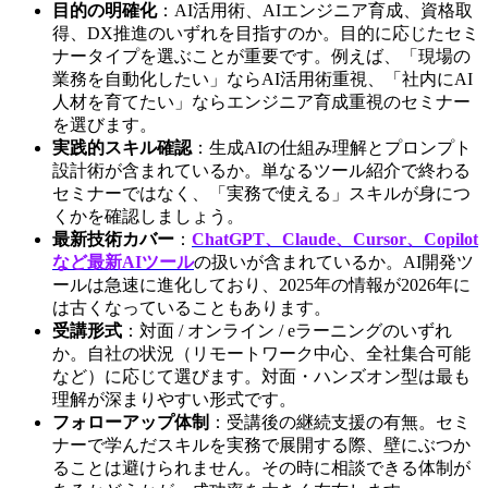
目的の明確化
：AI活用術、AIエンジニア育成、資格取
得、DX推進のいずれを目指すのか。目的に応じたセミ
ナータイプを選ぶことが重要です。例えば、「現場の
業務を自動化したい」ならAI活用術重視、「社内にAI
人材を育てたい」ならエンジニア育成重視のセミナー
を選びます。
実践的スキル確認
：生成AIの仕組み理解とプロンプト
設計術が含まれているか。単なるツール紹介で終わる
セミナーではなく、「実務で使える」スキルが身につ
くかを確認しましょう。
最新技術カバー
：
ChatGPT、Claude、Cursor、Copilot
など最新AIツール
の扱いが含まれているか。AI開発ツ
ールは急速に進化しており、2025年の情報が2026年に
は古くなっていることもあります。
受講形式
：対面 / オンライン / eラーニングのいずれ
か。自社の状況（リモートワーク中心、全社集合可能
など）に応じて選びます。対面・ハンズオン型は最も
理解が深まりやすい形式です。
フォローアップ体制
：受講後の継続支援の有無。セミ
ナーで学んだスキルを実務で展開する際、壁にぶつか
ることは避けられません。その時に相談できる体制が