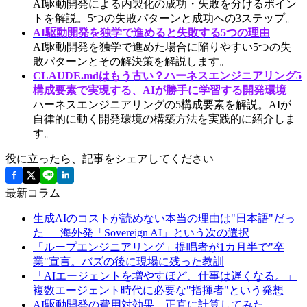
AI駆動開発による内製化の成功・失敗を分けるポイン
トを解説。5つの失敗パターンと成功への3ステップ。
AI駆動開発を独学で進めると失敗する5つの理由
AI駆動開発を独学で進めた場合に陥りやすい5つの失
敗パターンとその解決策を解説します。
CLAUDE.mdはもう古い？ハーネスエンジニアリング5
構成要素で実現する、AIが勝手に学習する開発環境
ハーネスエンジニアリングの5構成要素を解説。AIが
自律的に動く開発環境の構築方法を実践的に紹介しま
す。
役に立ったら、記事をシェアしてください
最新コラム
生成AIのコストが読めない本当の理由は"日本語"だっ
た ― 海外発「Sovereign AI」という次の選択
「ループエンジニアリング」提唱者が1カ月半で"卒
業"宣言。バズの後に現場に残った教訓
「AIエージェントを増やすほど、仕事は遅くなる。」
複数エージェント時代に必要な"指揮者"という発想
AI駆動開発の費用対効果、正直に計算してみた——