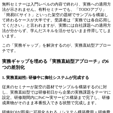
無料セミナーは入門レベルの内容で終わり、実務への適用方
法が示されません。有料セミナーでも、「TODOアプリ」
「簡易ECサイト」といった架空の題材でサンプルを構築し
て終わるケースが大半です。受講者は「実務では各自応用し
てください」と言われますが、実際には自社課題への適用方
法が分からず、学んだスキルを活かせないまま停滞してしま
います。
この「実務ギャップ」を解決するのが、実務直結型アプロー
チです。
実務ギャップを埋める「実務直結型アプローチ」の6
つの差別化
1. 実務直結性: 研修中に御社システムが完成する
従来のセミナーが架空の題材でサンプルを構築するのに対
し、実務直結型では研修初日から企業の実務課題をテーマに
設定。研修期間内にPoC〜実サービス構築まで完了し、研修
成果物がそのまま本番投入できる状態で完成します。
研修ROIが即座に可視化される（システム構築費用 + 研修費