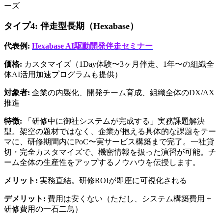
ーズ
タイプ4: 伴走型長期（Hexabase）
代表例:
Hexabase AI駆動開発伴走セミナー
価格:
 カスタマイズ（1Day体験〜3ヶ月伴走、1年〜の組織全
体AI活用加速プログラムも提供）
対象者:
 企業の内製化、開発チーム育成、組織全体のDX/AX
推進
特徴:
 「研修中に御社システムが完成する」実務課題解決
型。架空の題材ではなく、企業が抱える具体的な課題をテー
マに、研修期間内にPoC〜実サービス構築まで完了。一社貸
切・完全カスタマイズで、機密情報を扱った演習が可能。チ
ーム全体の生産性をアップするノウハウを伝授します。
メリット:
 実務直結。研修ROIが即座に可視化される
デメリット:
 費用は安くない（ただし、システム構築費用 + 
研修費用の一石二鳥）