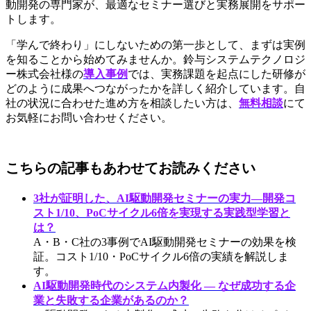
動開発の専門家が、最適なセミナー選びと実務展開をサポー
トします。
「学んで終わり」にしないための第一歩として、まずは実例
を知ることから始めてみませんか。鈴与システムテクノロジ
ー株式会社様の
導入事例
では、実務課題を起点にした研修が
どのように成果へつながったかを詳しく紹介しています。自
社の状況に合わせた進め方を相談したい方は、
無料相談
にて
お気軽にお問い合わせください。
こちらの記事もあわせてお読みください
3社が証明した、AI駆動開発セミナーの実力—開発コ
スト1/10、PoCサイクル6倍を実現する実践型学習と
は？
A・B・C社の3事例でAI駆動開発セミナーの効果を検
証。コスト1/10・PoCサイクル6倍の実績を解説しま
す。
AI駆動開発時代のシステム内製化 — なぜ成功する企
業と失敗する企業があるのか？