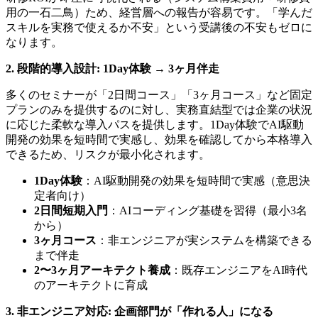
用の一石二鳥）ため、経営層への報告が容易です。「学んだ
スキルを実務で使えるか不安」という受講後の不安もゼロに
なります。
2. 段階的導入設計: 1Day体験 → 3ヶ月伴走
多くのセミナーが「2日間コース」「3ヶ月コース」など固定
プランのみを提供するのに対し、実務直結型では企業の状況
に応じた柔軟な導入パスを提供します。1Day体験でAI駆動
開発の効果を短時間で実感し、効果を確認してから本格導入
できるため、リスクが最小化されます。
1Day体験
：AI駆動開発の効果を短時間で実感（意思決
定者向け）
2日間短期入門
：AIコーディング基礎を習得（最小3名
から）
3ヶ月コース
：非エンジニアが実システムを構築できる
まで伴走
2〜3ヶ月アーキテクト養成
：既存エンジニアをAI時代
のアーキテクトに育成
3. 非エンジニア対応: 企画部門が「作れる人」になる