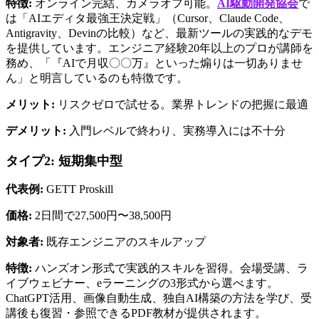
特徴:
 オンライン完結、カメラオフ可能。
AI駆動開発協会
で
は「AIエディタ最強王決定戦」（Cursor、Claude Code、
Antigravity、Devinの比較）など、最新ツールの実践的なデモ
を提供しています。エンジニア経験20年以上のプロが講師を
務め、「『AIで月収〇〇万』といった煽りは一切ありませ
ん」と明言しているのも特徴です。
メリット:
 リスクゼロで試せる。業界トレンドの把握に最適
デメリット:
 入門レベルで終わり、実務導入には不十分
タイプ2: 短期集中型
代表例:
 GETT Proskill
価格:
 2日間で27,500円〜38,500円
対象者:
 既存エンジニアのスキルアップ
特徴:
 ハンズオン形式で実践的スキルを習得。会場受講、ラ
イブウェビナー、eラーニングの3形式から選べます。
ChatGPT活用、画像自動生成、独自AI構築の方法を学び、受
講後も復習・参照できるPDF教材が提供されます。