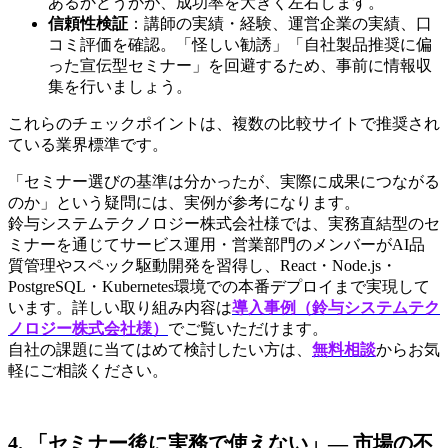
あるかどうかが、成功率を大きく左右します。
信頼性検証
：講師の実績・経験、運営企業の実績、口
コミ評価を確認。「怪しい勧誘」「自社製品推奨に偏
った宣伝型セミナー」を回避するため、事前に情報収
集を行いましょう。
これらのチェックポイントは、複数の比較サイトで推奨され
ている業界標準です。
「セミナー選びの基準は分かったが、実際に成果につながる
のか」という疑問には、実例が参考になります。
鈴与システムテクノロジー株式会社様では、実務直結型のセ
ミナーを通じてサービス運用・営業部門のメンバーがAI品
質管理やスペック駆動開発を習得し、React・Node.js・
PostgreSQL・Kubernetes環境での本番デプロイまで実現して
います。詳しい取り組み内容は
導入事例（鈴与システムテク
ノロジー株式会社様）
でご覧いただけます。
自社の課題に当てはめて検討したい方は、
無料相談
からお気
軽にご相談ください。
4. 「セミナー後に実務で使えない」— 市場の不