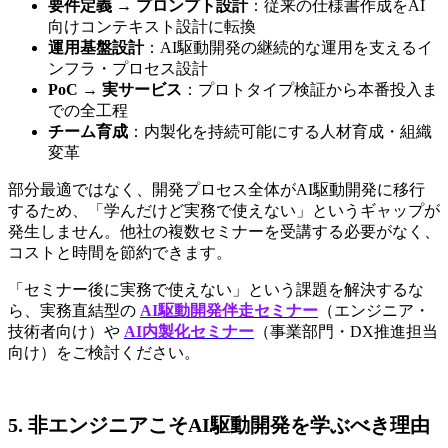
要件定義 → プロンプト設計
：従来の仕様書作成をAI
向けコンテキスト設計に転換
運用基盤設計
：AI駆動開発の継続的な運用を支えるイ
ンフラ・プロセス設計
PoC → 実サービス
：プロトタイプ検証から本番投入ま
での全工程
チーム育成
：内製化を持続可能にする人材育成・組織
変革
部分最適ではなく、開発プロセス全体がAI駆動開発に移行
するため、「学んだけど実務で使えない」というギャップが
発生しません。他社の複数セミナーを受講する必要がなく、
コストと時間を節約できます。
「セミナー後に実務で使えない」という課題を解決するな
ら、実務直結型の 
AI駆動開発伴走セミナー
（エンジニア・
技術者向け）や 
AI内製化セミナー
（事業部門・DX推進担当
向け）をご検討ください。
5. 非エンジニアこそAI駆動開発を学ぶべき理由