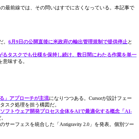
7月の最前線では、その問いはすでに古くなっている。本記事で
Iだ。
6月9日の公開直後に米政府の輸出管理規制で提供停止
と
がるタスクでも仕様を保持し続け、数日間にわたる作業を単一
を意味する。
せる」アプローチが主流
になりつつある。Cursorが設計フェー
・並列タスク処理を担う構図だ。
ソフトウェア開発プロセス全体をAIで最適化する概念「AI-
だ。
など5つのサーフェスを統合した「Antigravity 2.0」を発表。個別ツー