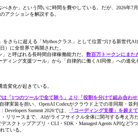
ぶべきか」という問いに時間を費やしている。だが、2026年
つのアクションを解説する。
ル「Opus」をさらに超える「Mythosクラス」として位置づける新世代A
月2日）に全世界で再開された。
ン」と呼ばれる長時間自律稼働能力だ。
数百万トークンにまた
ーディング支援ツール」から「自律的に働くAI同僚」への進化
大きな構造変化が起きている。
時点では「1つのツールで全て賄う」より「役割を分けて組み合わ
スの自律実装を担い、OpenAI Codexがクラウド上での非同期
：Developers Summit 2026では、
「コーディング支援」を超えて
・リリースまで、AIがライフサイクル全体に関与する考え方
 I/Oでデスクトップアプリ・CLI・SDK・Managed Agents API
れている。