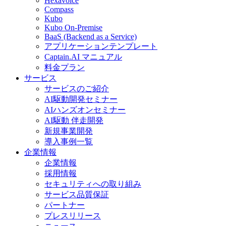
Hexavoice
Compass
Kubo
Kubo On-Premise
BaaS (Backend as a Service)
アプリケーションテンプレート
Captain.AI マニュアル
料金プラン
サービス
サービスのご紹介
AI駆動開発セミナー
AIハンズオンセミナー
AI駆動 伴走開発
新規事業開発
導入事例一覧
企業情報
企業情報
採用情報
セキュリティへの取り組み
サービス品質保証
パートナー
プレスリリース