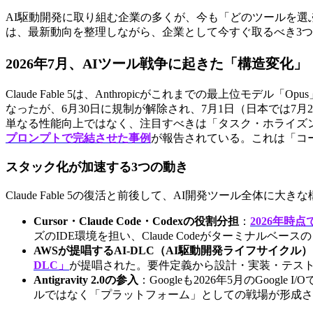
AI駆動開発に取り組む企業の多くが、今も「どのツールを選
は、最新動向を整理しながら、企業として今すぐ取るべき3
2026年7月、AIツール戦争に起きた「構造変化」
Claude Fable 5は、Anthropicがこれまでの最上位モデ
なったが、6月30日に規制が解除され、7月1日（日本では7
単なる性能向上ではなく、注目すべきは「タスク・ホライズ
プロンプトで完結させた事例
が報告されている。これは「コ
スタック化が加速する3つの動き
Claude Fable 5の復活と前後して、AI開発ツール全体に
Cursor・Claude Code・Codexの役割分担
：
2026年
ズのIDE環境を担い、Claude Codeがターミナルベー
AWSが提唱するAI-DLC（AI駆動開発ライフサイクル）
DLC」
が提唱された。要件定義から設計・実装・テスト
Antigravity 2.0の参入
：Googleも2026年5月のGoogle
ルではなく「プラットフォーム」としての戦場が形成さ