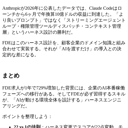
Anthropicが2026年に公表したデータでは、Claude Codeはロ
ーンチから6ヶ月で年換算10億ドルの収益に到達した。「よ
り良いプロンプト」ではなく「ストリーミングエージェント
ループ・権限管理ツールディスパッチ・コンテキスト管理
層」というハーネス設計の勝利だ。
FDEはこのハーネス設計を、顧客企業のドメイン知識と組み
合わせて実装する。それが「AIを渡すだけ」の導入との決
定的な差になる。
まとめ
FDE求人が1年で729%増加した背景には、企業のAI本番稼働
フェーズへの移行がある。そしてFDEが必ず習得するスキル
が、「AIが動ける環境全体を設計する」ハーネスエンジニ
アリングだ。
ポイントを整理しよう：
22 vs 1の法則
：ハーネス変更でスコアが22点変動、モ