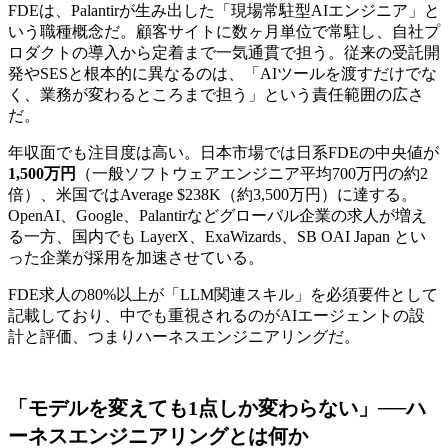
FDEは、Palantirが生み出した「現場常駐型AIエンジニア」と
いう職種概念だ。顧客サイトに数ヶ月単位で常駐し、自社プ
ロダクトの導入から定着まで一気通貫で担う。従来の受託開
発やSESと根本的に異なるのは、「AIツールを渡すだけでな
く、業務が変わるところまで担う」という責任範囲の広さ
だ。
年収面でも注目度は高い。日本市場では日系FDEの中央値が
1,500万円
（一般ソフトウェアエンジニア平均700万円の約2
倍）、米国ではAverage $238K（約3,500万円）に達する。
OpenAI、Google、Palantirなどグローバル企業の求人が増え
る一方、国内でも LayerX、ExaWizards、SB OAI Japan とい
った企業が採用を加速させている。
FDE求人の80%以上が「LLM関連スキル」を必須要件として
記載しており、中でも重視されるのがAIエージェントの設
計と評価、つまりハーネスエンジニアリングだ。
「モデルを変えても1点しか変わらない」──ハ
ーネスエンジニアリングとは何か