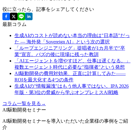
役に立ったら、記事をシェアしてください
最新コラム
生成AIのコストが読めない本当の理由は"日本語"だっ
た ― 海外発「Sovereign AI」という次の選択
「ループエンジニアリング」提唱者が1カ月半で"卒
業"宣言。バズの後に現場に残った教訓
「AIエージェントを増やすほど、仕事は遅くなる。」
複数エージェント時代に必要な"指揮者"という発想
AI駆動開発の費用対効果、正直に計算してみた——
ROIを最大化する4つの条件
生成AIの"情報漏洩"はもう他人事ではない。IPA 2026
年版・第3位の脅威から学ぶオンプレミスAI戦略
コラム一覧を見る
→
AI駆動開発セミナー
AI駆動開発セミナーを導入いただいた企業様の事例をご紹
介