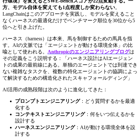
行環境）を変えるとSWE-benchスコアが22点変動する。一
方、モデル自体を変えても1点程度しか変わらない
。
LangChainはこのアプローチを実践し、モデルを変えること
なくハーネスの最適化だけでベンチマーク順位を30位から5
位へと引き上げた。
ハーネス（harness）は本来、馬を制御するための馬具を指
す。AIの文脈では「エージェントが動ける環境全体」の比
喩として使われる。
Anthropicのエンジニアリングブログ
は
その定義をこう説明する：「ハーネス設計はAIエージェン
トの成果の最前線にある。単独のエージェントでは到達でき
ない複雑なタスクを、複数の特化エージェントの協調によっ
て解決するための構造化されたスキャフォールディング」
AI活用の成熟段階は次のように進化してきた：
プロンプトエンジニアリング
：どう質問するかを最適
化する
コンテキストエンジニアリング
：何をいつ伝えるかを
設計する
ハーネスエンジニアリング
：AIが動ける環境全体を設
計する