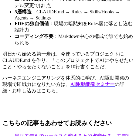
デル変更では1点
5層構造
：CLAUDE.md → Rules → Skills/Hooks → 
Agents → Settings
FDEの独自価値
：現場の暗黙知をRules層に落とし込む
設計力
コーディング不要
：Markdown中心の構成で誰でも始め
られる
明日から始める第一歩は、今使っているプロジェクトに 
CLAUDE.md を作り、「このプロジェクトでAIにやらせたい
こと・やらせたくないこと」を10行書くことだ。
ハーネスエンジニアリングを体系的に学び、AI駆動開発の
現場で即戦力になりたい方は、
AI駆動開発セミナー
の詳
細・お申し込みはこちら。
こちらの記事もあわせてお読みください