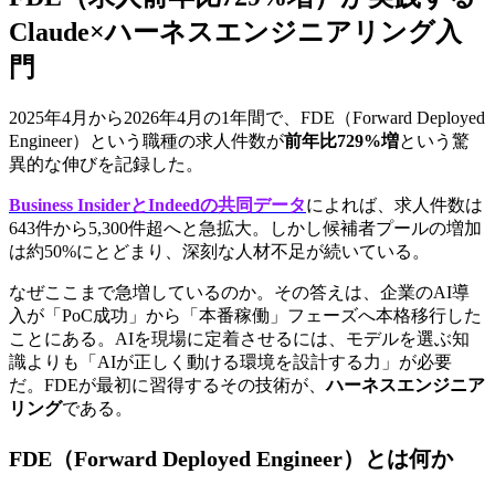
Claude×ハーネスエンジニアリング入
門
2025年4月から2026年4月の1年間で、FDE（Forward Deployed 
Engineer）という職種の求人件数が
前年比729%増
という驚
異的な伸びを記録した。
Business InsiderとIndeedの共同データ
によれば、求人件数は
643件から5,300件超へと急拡大。しかし候補者プールの増加
は約50%にとどまり、深刻な人材不足が続いている。
なぜここまで急増しているのか。その答えは、企業のAI導
入が「PoC成功」から「本番稼働」フェーズへ本格移行した
ことにある。AIを現場に定着させるには、モデルを選ぶ知
識よりも「AIが正しく動ける環境を設計する力」が必要
だ。FDEが最初に習得するその技術が、
ハーネスエンジニア
リング
である。
FDE（Forward Deployed Engineer）とは何か