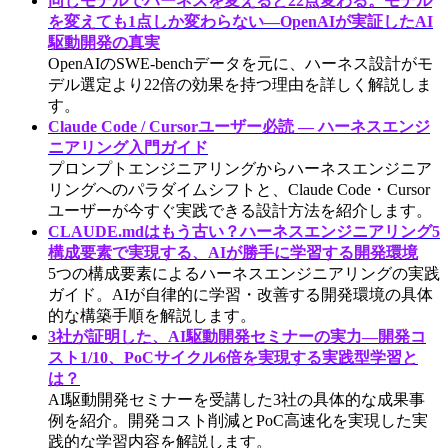
同じモデルでハーネスを変えると22点変わる。モデル
を変えても1点しか変わらない―OpenAIが実証したAI
駆動開発の真実
OpenAIのSWE-benchデータを元に、ハーネス設計がモ
デル選定より22倍の効果を持つ理由を詳しく解説しま
す。
Claude Code / Cursorユーザー必読 — ハーネスエンジ
ニアリング入門ガイド
プロンプトエンジニアリングからハーネスエンジニア
リングへのパラダイムシフトと、Claude Code・Cursor
ユーザーが今すぐ実践できる設計方法を紹介します。
CLAUDE.mdはもう古い？ハーネスエンジニアリング5
構成要素で実現する、AIが勝手に学習する開発環境
5つの構成要素によるハーネスエンジニアリングの実践
ガイド。AIが自律的に学習・改善する開発環境の具体
的な構築手順を解説します。
3社が証明した、AI駆動開発セミナーの実力—開発コ
スト1/10、PoCサイクル6倍を実現する実践型学習と
は？
AI駆動開発セミナーを受講した3社の具体的な成果事
例を紹介。開発コスト削減とPoC高速化を実現した実
践的な学習内容を解説します。