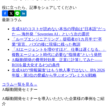
役に立ったら、記事をシェアしてください
最新コラム
生成AIのコストが読めない本当の理由は"日本語"だっ
た ― 海外発「Sovereign AI」という次の選択
「ループエンジニアリング」提唱者が1カ月半で"卒
業"宣言。バズの後に現場に残った教訓
「AIエージェントを増やすほど、仕事は遅くなる。」
複数エージェント時代に必要な"指揮者"という発想
AI駆動開発の費用対効果、正直に計算してみた——
ROIを最大化する4つの条件
生成AIの"情報漏洩"はもう他人事ではない。IPA 2026
年版・第3位の脅威から学ぶオンプレミスAI戦略
コラム一覧を見る
→
AI駆動開発セミナー
AI駆動開発セミナーを導入いただいた企業様の事例をご紹
介