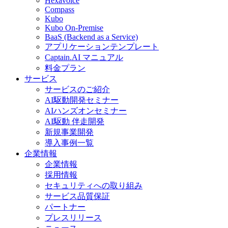
Hexavoice
Compass
Kubo
Kubo On-Premise
BaaS (Backend as a Service)
アプリケーションテンプレート
Captain.AI マニュアル
料金プラン
サービス
サービスのご紹介
AI駆動開発セミナー
AIハンズオンセミナー
AI駆動 伴走開発
新規事業開発
導入事例一覧
企業情報
企業情報
採用情報
セキュリティへの取り組み
サービス品質保証
パートナー
プレスリリース