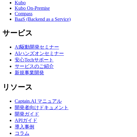
Kubo
Kubo On-Premise
Compass
BaaS (Backend as a Service)
サービス
AI駆動開発セミナー
AIハンズオンセミナー
安心Techサポート
サービスのご紹介
新規事業開発
リソース
Captain.AI マニュアル
開発者向けドキュメント
開発ガイド
APIガイド
導入事例
コラム