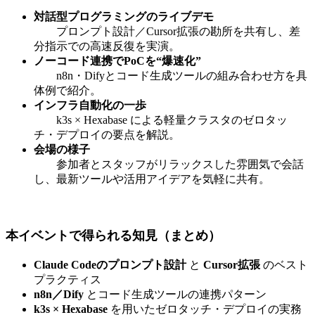
対話型プログラミングのライブデモ
　　プロンプト設計／Cursor拡張の勘所を共有し、差
分指示での高速反復を実演。
ノーコード連携でPoCを“爆速化”
　　n8n・Difyとコード生成ツールの組み合わせ方を具
体例で紹介。
インフラ自動化の一歩
　　k3s × Hexabase による軽量クラスタのゼロタッ
チ・デプロイの要点を解説。
会場の様子
　　参加者とスタッフがリラックスした雰囲気で会話
し、最新ツールや活用アイデアを気軽に共有。
本イベントで得られる知見（まとめ）
Claude Codeのプロンプト設計
 と 
Cursor拡張
 のベスト
プラクティス
n8n／Dify
 とコード生成ツールの連携パターン
k3s × Hexabase
 を用いたゼロタッチ・デプロイの実務