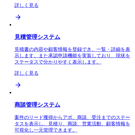
詳しく見る
arrow_forward
見積管理システム
見積書の内容や顧客情報を登録でき、一覧・詳細を表
示します。また承認申請機能を実装しており、現状を
ステータスで分かりやすく表示します。
詳しく見る
arrow_forward
商談管理システム
案件のリード獲得からアポ、商談、受注までのステー
タスを表示し、見積り、商談、営業活動、顧客情報を
可視化し一元管理できます。