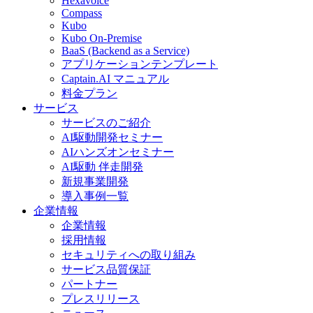
Hexavoice
Compass
Kubo
Kubo On-Premise
BaaS (Backend as a Service)
アプリケーションテンプレート
Captain.AI マニュアル
料金プラン
サービス
サービスのご紹介
AI駆動開発セミナー
AIハンズオンセミナー
AI駆動 伴走開発
新規事業開発
導入事例一覧
企業情報
企業情報
採用情報
セキュリティへの取り組み
サービス品質保証
パートナー
プレスリリース