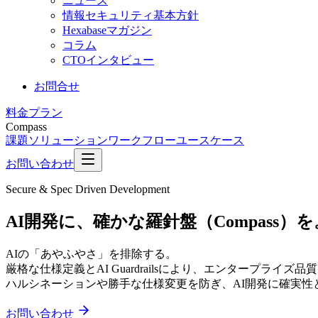
ニュース
情報セキュリティ基本方針
Hexabaseマガジン
コラム
CTOインタビュー
お問合せ
料金プラン
Compass
課題
ソリューション
ワークフロー
ユースケース
お問い合わせ
Secure & Spec Driven Development
AI開発に、確かな
羅針盤（Compass）
を
AIの「あやふやさ」を排除する。
厳格な仕様定義とAI Guardrailsにより、エンタープライ
ハルシネーションや勝手な仕様変更を防ぎ、AI開発に確実性
お問い合わせ