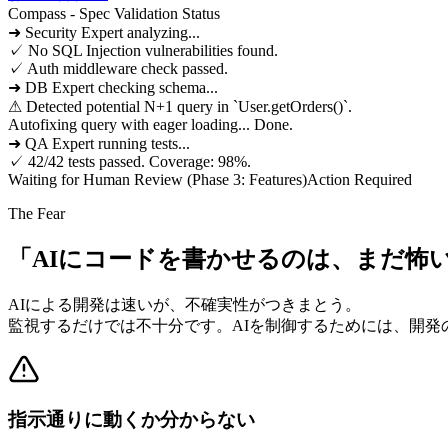
Compass - Spec Validation Status
➜ Security Expert analyzing...
✓ No SQL Injection vulnerabilities found.
✓ Auth middleware check passed.
➜ DB Expert checking schema...
⚠ Detected potential N+1 query in `User.getOrders()`.
Autofixing query with eager loading... Done.
➜ QA Expert running tests...
✓ 42/42 tests passed. Coverage: 98%.
Waiting for Human Review (Phase 3: Features)
Action Required
The Fear
「AIにコードを書かせるのは、まだ怖
AIによる開発は速いが、不確実性がつきまとう。
監視するだけでは不十分です。
AIを制御するためには、開
指示通りに動くか分からない