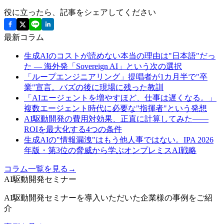
役に立ったら、記事をシェアしてください
最新コラム
生成AIのコストが読めない本当の理由は"日本語"だっ
た ― 海外発「Sovereign AI」という次の選択
「ループエンジニアリング」提唱者が1カ月半で"卒
業"宣言。バズの後に現場に残った教訓
「AIエージェントを増やすほど、仕事は遅くなる。」
複数エージェント時代に必要な"指揮者"という発想
AI駆動開発の費用対効果、正直に計算してみた——
ROIを最大化する4つの条件
生成AIの"情報漏洩"はもう他人事ではない。IPA 2026
年版・第3位の脅威から学ぶオンプレミスAI戦略
コラム一覧を見る
→
AI駆動開発セミナー
AI駆動開発セミナーを導入いただいた企業様の事例をご紹
介