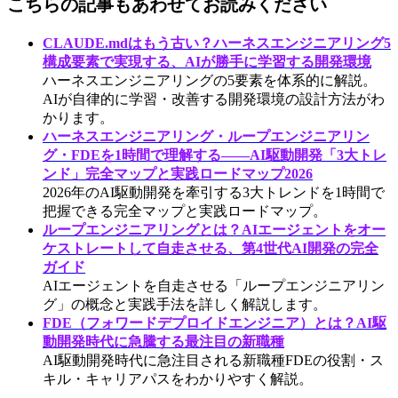
こちらの記事もあわせてお読みください
CLAUDE.mdはもう古い？ハーネスエンジニアリング5
構成要素で実現する、AIが勝手に学習する開発環境
ハーネスエンジニアリングの5要素を体系的に解説。
AIが自律的に学習・改善する開発環境の設計方法がわ
かります。
ハーネスエンジニアリング・ループエンジニアリン
グ・FDEを1時間で理解する——AI駆動開発「3大トレ
ンド」完全マップと実践ロードマップ2026
2026年のAI駆動開発を牽引する3大トレンドを1時間で
把握できる完全マップと実践ロードマップ。
ループエンジニアリングとは？AIエージェントをオー
ケストレートして自走させる、第4世代AI開発の完全
ガイド
AIエージェントを自走させる「ループエンジニアリン
グ」の概念と実践手法を詳しく解説します。
FDE（フォワードデプロイドエンジニア）とは？AI駆
動開発時代に急騰する最注目の新職種
AI駆動開発時代に急注目される新職種FDEの役割・ス
キル・キャリアパスをわかりやすく解説。