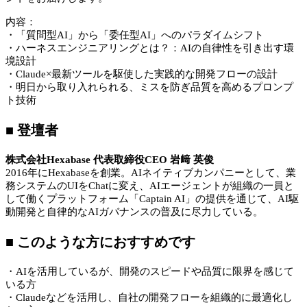
内容：
・「質問型AI」から「委任型AI」へのパラダイムシフト
・ハーネスエンジニアリングとは？：AIの自律性を引き出す環
境設計
・Claude×最新ツールを駆使した実践的な開発フローの設計
・明日から取り入れられる、ミスを防ぎ品質を高めるプロンプ
ト技術
■ 登壇者
株式会社Hexabase 代表取締役CEO 岩﨑 英俊
2016年にHexabaseを創業。AIネイティブカンパニーとして、業
務システムのUIをChatに変え、AIエージェントが組織の一員と
して働くプラットフォーム「Captain AI」の提供を通じて、AI駆
動開発と自律的なAIガバナンスの普及に尽力している。
■ このような方におすすめです
・AIを活用しているが、開発のスピードや品質に限界を感じて
いる方
・Claudeなどを活用し、自社の開発フローを組織的に最適化し