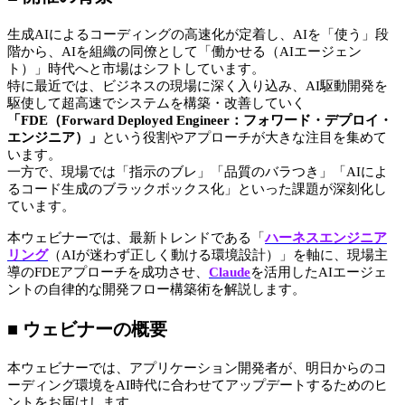
生成AIによるコーディングの高速化が定着し、AIを「使う」段
階から、AIを組織の同僚として「働かせる（AIエージェン
ト）」時代へと市場はシフトしています。
特に最近では、ビジネスの現場に深く入り込み、AI駆動開発を
駆使して超高速でシステムを構築・改善していく
「FDE（Forward Deployed Engineer：フォワード・デプロイ・
エンジニア）」
という役割やアプローチが大きな注目を集めて
います。
一方で、現場では「指示のブレ」「品質のバラつき」「AIによ
るコード生成のブラックボックス化」といった課題が深刻化し
ています。
本ウェビナーでは、最新トレンドである「
ハーネスエンジニア
リング
（AIが迷わず正しく動ける環境設計）」を軸に、現場主
導のFDEアプローチを成功させ、
Claude
を活用したAIエージェ
ントの自律的な開発フロー構築術を解説します。
■ ウェビナーの概要
本ウェビナーでは、アプリケーション開発者が、明日からのコ
ーディング環境をAI時代に合わせてアップデートするためのヒ
ントをお届けします。